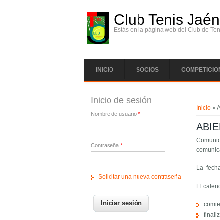
Pasar al contenido principal
Club Tenis Jaén
Estás en la página web del Club de Ten
INICIO
SOCIOS
COMPETICIO
Se enc
Inicio de sesión
Inicio
» 
Nombre de usuario
*
ABIE
Comunica
Contraseña
*
comunica
La fecha
Solicitar una nueva contraseña
El calen
comie
finali