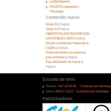
La Marisqueria
HALEVO Logopedia y
Psicología
Contenido nuevo
Grupo B
||
Página
Grupo A
||
Página
ABIERTO PLAZO INSCRIPCION
LIGA DOBLES 2026
||
Noticia
Día de convivencia Virgen de la
Capilla
||
Noticia
Protocolo frente a la violencia
para menores
||
Página
Play off División de Honor
||
Página
Escuela de tenis
Román:
697 18 00 80
-
Contactar por whatsa
Manu:
646 27 10 07
-
Contactar por whatsapp
Patrocinadores