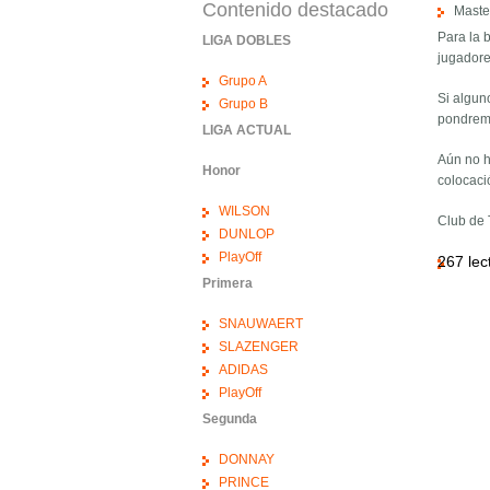
Contenido destacado
Master
Para la 
LIGA DOBLES
jugadore
Grupo A
Si algun
Grupo B
pondremo
LIGA ACTUAL
Aún no h
Honor
colocació
WILSON
Club de 
DUNLOP
PlayOff
267 lec
Primera
SNAUWAERT
SLAZENGER
ADIDAS
PlayOff
Segunda
DONNAY
PRINCE