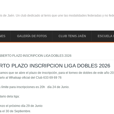
is de Jaén. Un club dedicado al tenis que une las modalidades federadas y no fe
NES
GALERÍA DE FOTOS
CLUB TENIS JAÉN
ESCUELA 
uentra usted aquí
ABIERTO PLAZO INSCRIPCION LIGA DOBLES 2026
RTO PLAZO INSCRIPCION LIGA DOBLES 2026
mos que se abre el plazo de inscripción, para el torneo de dobles de este año 20
rlo al Whatsap oficial del Club 633 69 69 76
 límite para inscripciones es 20h día 24 de Junio.
dario dela liga:
nzo el próximo día 29 de Junio
za el 30 de Septiembre.