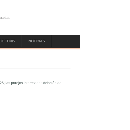
deradas
DE TENIS
NOTICIAS
26; las parejas interesadas deberán de