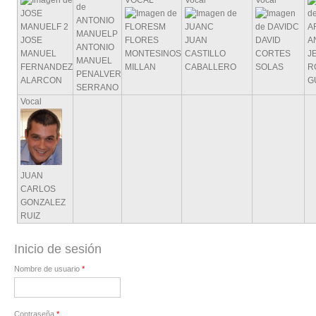
VOCAL
Vocal
Vocal
JOSE
FLORES
JUAN
DAVID
A
ANTONIO
MANUEL
MONTESINOS
CASTILLO
CORTES
J
MANUEL
FERNANDEZ
MILLAN
CABALLERO
SOLAS
R
PENALVER
ALARCON
G
SERRANO
Vocal
JUAN
CARLOS
GONZALEZ
RUIZ
Inicio de sesión
Nombre de usuario
*
Contraseña
*