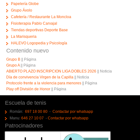
Papelería Globe
Grupo Ávolo
Cafetería / Restaurante La Moncloa
Fisioterapia Pablo Carvajal
Tiendas deportivas Deporte Base
La Marisqueria
HALEVO Logopedia y Psicología
Contenido nuevo
Grupo B
||
Página
Grupo A
||
Página
ABIERTO PLAZO INSCRIPCION LIGA DOBLES 2026
||
Noticia
Día de convivencia Virgen de la Capilla
||
Noticia
Protocolo frente a la violencia para menores
||
Página
Play off División de Honor
||
Página
Escuela de tenis
Román:
697 18 00 80
-
Contactar por whatsapp
Manu:
646 27 10 07
-
Contactar por whatsapp
Patrocinadores