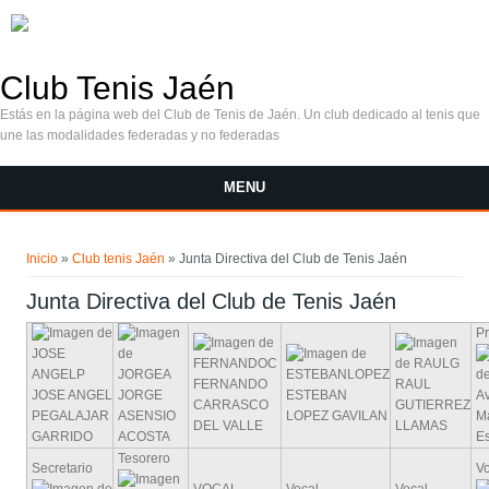
Pasar al contenido principal
Club Tenis Jaén
Estás en la página web del Club de Tenis de Jaén. Un club dedicado al tenis que
une las modalidades federadas y no federadas
MENU
Se encuentra usted aquí
Inicio
»
Club tenis Jaén
» Junta Directiva del Club de Tenis Jaén
Junta Directiva del Club de Tenis Jaén
P
FERNANDO
RAUL
JOSE ANGEL
JORGE
ESTEBAN
A
CARRASCO
GUTIERREZ
PEGALAJAR
ASENSIO
LOPEZ GAVILAN
M
DEL VALLE
LLAMAS
GARRIDO
ACOSTA
E
Tesorero
Secretario
V