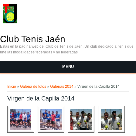
Pasar al contenido principal
Club Tenis Jaén
Estás en la página web del Club de Tenis de Jaén. Un club dedicado al tenis que
une las modalidades federadas y no federadas
MENU
Se encuentra usted aquí
Inicio
»
Galería de fotos
»
Galerías 2014
» Virgen de la Capilla 2014
Virgen de la Capilla 2014