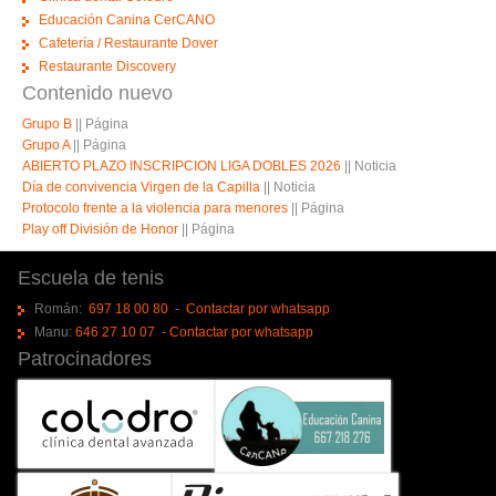
Educación Canina CerCANO
Cafetería / Restaurante Dover
Restaurante Discovery
Contenido nuevo
Grupo B
||
Página
Grupo A
||
Página
ABIERTO PLAZO INSCRIPCION LIGA DOBLES 2026
||
Noticia
Día de convivencia Virgen de la Capilla
||
Noticia
Protocolo frente a la violencia para menores
||
Página
Play off División de Honor
||
Página
Escuela de tenis
Román:
697 18 00 80
-
Contactar por whatsapp
Manu:
646 27 10 07
-
Contactar por whatsapp
Patrocinadores