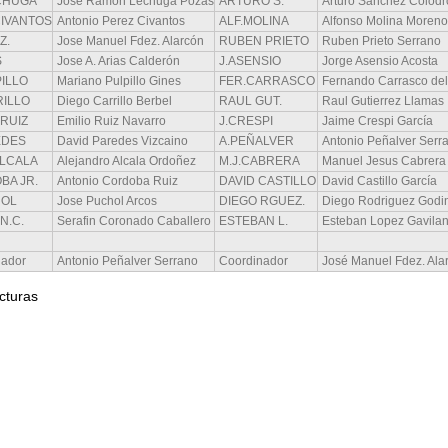
ECHUGA
José Ramon Lechuga Pozas
ARTURO S.
Arturo Sanchez Colodr
CIVANTOS
Antonio Perez Civantos
ALF.MOLINA
Alfonso Molina Moren
Z.
Jose Manuel Fdez. Alarcón
RUBEN PRIETO
Ruben Prieto Serrano
S
Jose A. Arias Calderón
J.ASENSIO
Jorge Asensio Acosta
ILLO
Mariano Pulpillo Gines
FER.CARRASCO
Fernando Carrasco del
RILLO
Diego Carrillo Berbel
RAUL GUT.
Raul Gutierrez Llamas
 RUIZ
Emilio Ruiz Navarro
J.CRESPI
Jaime Crespi García
EDES
David Paredes Vizcaino
A.PEÑALVER
Antonio Peñalver Serr
ALCALA
Alejandro Alcala Ordoñez
M.J.CABRERA
Manuel Jesus Cabrera
BA JR.
Antonio Cordoba Ruiz
DAVID CASTILLO
David Castillo García
HOL
Jose Puchol Arcos
DIEGO RGUEZ.
Diego Rodriguez Godi
N.C.
Serafin Coronado Caballero
ESTEBAN L.
Esteban Lopez Gavila
nador
Antonio Peñalver Serrano
Coordinador
José Manuel Fdez. Ala
cturas