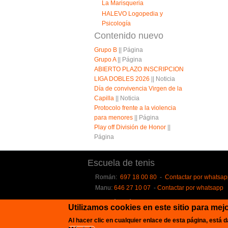
La Marisqueria
HALEVO Logopedia y
Psicología
Contenido nuevo
Grupo B
||
Página
Grupo A
||
Página
ABIERTO PLAZO INSCRIPCION
LIGA DOBLES 2026
||
Noticia
Día de convivencia Virgen de la
Capilla
||
Noticia
Protocolo frente a la violencia
para menores
||
Página
Play off División de Honor
||
Página
Escuela de tenis
Román:
697 18 00 80
-
Contactar por whatsa
Manu:
646 27 10 07
-
Contactar por whatsapp
Patrocinadores
Utilizamos cookies en este sitio para mej
Al hacer clic en cualquier enlace de esta página, est
Copyright © 2026, Club Tenis Jaén