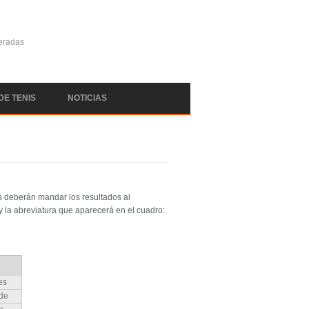
deradas
DE TENIS
NOTICIAS
es deberán mandar los resultados al
 la abreviatura que aparecerá en el cuadro:
es
ade