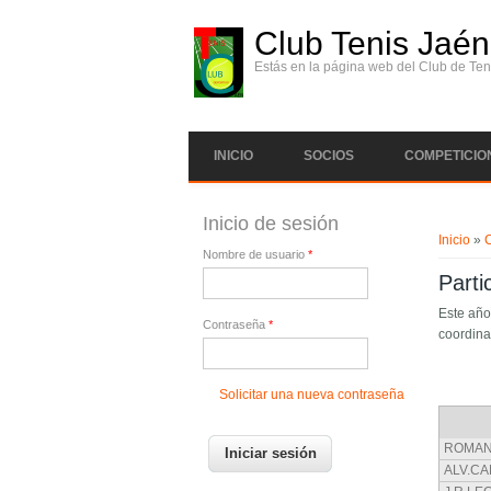
Pasar al contenido principal
Club Tenis Jaén
Estás en la página web del Club de Ten
INICIO
SOCIOS
COMPETICIO
Se enc
Inicio de sesión
Inicio
»
Nombre de usuario
*
Parti
Este año
Contraseña
*
coordina
Solicitar una nueva contraseña
ROMAN
ALV.C