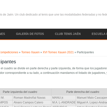
is de Jaén. Un club dedicado al tenis que une las modalidades federadas y no fe
NES
GALERÍA DE FOTOS
CLUB TENIS JAÉN
ESCUELA 
uentra usted aquí
Competiciones
»
Torneo Xauen
»
XVI Torneo Xauen 2021
» Participantes
cipantes
 el cuadro se divide en parte derecha y parte izquierda, de forma que los jugador
dor correspondiente a su lado, a continuación mandamos el listado de jugadores, y
Parte izquierda del cuadro
Parte derecha del cuadro
 M.
Roman Madroñal Navas
MANU jr.
Manuel Malo Cascajar
AMPOS
Alvaro Campos Calero
M.A. L-ANDRADE
Miguel A. Lopez-Andr