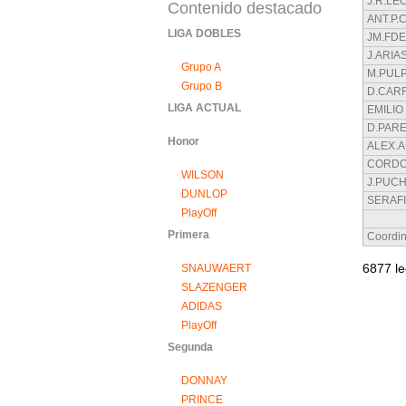
J.R.L
Contenido destacado
ANT.P.
LIGA DOBLES
JM.FDE
J.ARIA
Grupo A
M.PULP
Grupo B
D.CAR
LIGA ACTUAL
EMILIO
D.PAR
Honor
ALEX.
CORDO
WILSON
J.PUC
DUNLOP
SERAFI
PlayOff
Primera
Coordi
6877 le
SNAUWAERT
SLAZENGER
ADIDAS
PlayOff
Segunda
DONNAY
PRINCE