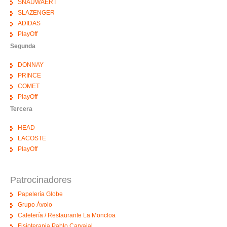
SNAUWAERT
SLAZENGER
ADIDAS
PlayOff
Segunda
DONNAY
PRINCE
COMET
PlayOff
Tercera
HEAD
LACOSTE
PlayOff
Patrocinadores
Papelería Globe
Grupo Ávolo
Cafetería / Restaurante La Moncloa
Fisioterapia Pablo Carvajal