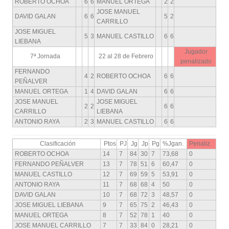
ROBERTO OCHOA
6
6
MANUEL ORTEGA
2
2
JOSE MANUEL
DAVID GALAN
6
6
5
2
CARRILLO
JOSE MIGUEL
5
3
MANUEL CASTILLO
6
6
LIEBANA
Jugador
7ª Jornada
22 al 28 de Febrero
penalizado
FERNANDO
4
2
ROBERTO OCHOA
6
6
PEÑALVER
MANUEL ORTEGA
1
4
DAVID GALAN
6
6
JOSE MANUEL
JOSE MIGUEL
2
2
6
6
CARRILLO
LIEBANA
ANTONIO RAYA
2
3
MANUEL CASTILLO
6
6
Clasificación
Ptos
PJ
Jg
Jp
Pg
%Jgan.
Penaliz.
ROBERTO OCHOA
14
7
84
30
7
73,68
0
FERNANDO PEÑALVER
13
7
78
51
6
60,47
0
MANUEL CASTILLO
12
7
69
59
5
53,91
0
ANTONIO RAYA
11
7
68
68
4
50
0
DAVID GALAN
10
7
68
72
3
48,57
0
JOSE MIGUEL LIEBANA
9
7
65
75
2
46,43
0
MANUEL ORTEGA
8
7
52
78
1
40
0
JOSE MANUEL CARRILLO
7
7
33
84
0
28,21
0