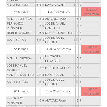
LIEBANA
ANTONIO RAYA
5
6
3
DAVID GALAN
6
4
1
Jugador
4ª Jornada
1 al 7 de Febrero
penalizado
MANUEL ORTEGA
5
3
ANTONIO RAYA
6
6
FERNANDO
JOSE MANUEL
6
6
3
2
PEÑALVER
CARRILLO
ROBERTO OCHOA
6
6
MANUEL CASTILLO
2
2
JOSE MIGUEL
DAVID GALAN
4
6
3
6
3
2
LIEBANA
Jugador
5ª Jornada
8 al 14 de Febrero
penalizado
FERNANDO
MANUEL ORTEGA
3
3
6
6
PEÑALVER
JOSE MANUEL
2
2
ROBERTO OCHOA
6
6
CARRILLO
MANUEL CASTILLO
6
2
3
DAVID GALAN
5
6
1
JOSE MIGUEL
ANTONIO RAYA
6
6
3
5
LIEBANA
Jugador
6ª Jornada
15 al 21 de Febrero
penalizado
FERNANDO
6
6
ANTONIO RAYA
5
4
PEÑALVER