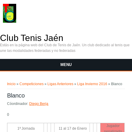
Pasar al contenido principal
Club Tenis Jaén
Estás en la página web del Club de Tenis de Jaén. Un club dedicado al tenis que
une las modalidades federadas y no federadas
MENU
Se encuentra usted aquí
Inicio
»
Competiciones
»
Ligas Anteriores
»
Liga Invierno 2016
» Blanco
Blanco
Cóordinador:
Diego Berja
0
Jugador
1ª Jornada
11 al 17 de Enero
penalizado