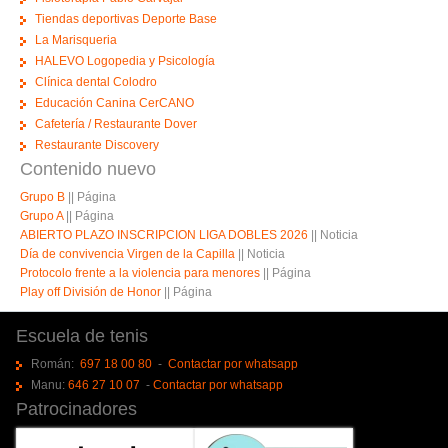
Tiendas deportivas Deporte Base
La Marisqueria
HALEVO Logopedia y Psicología
Clínica dental Colodro
Educación Canina CerCANO
Cafetería / Restaurante Dover
Restaurante Discovery
Contenido nuevo
Grupo B
||
Página
Grupo A
||
Página
ABIERTO PLAZO INSCRIPCION LIGA DOBLES 2026
||
Noticia
Día de convivencia Virgen de la Capilla
||
Noticia
Protocolo frente a la violencia para menores
||
Página
Play off División de Honor
||
Página
Escuela de tenis
Román:
697 18 00 80
-
Contactar por whatsapp
Manu:
646 27 10 07
-
Contactar por whatsapp
Patrocinadores