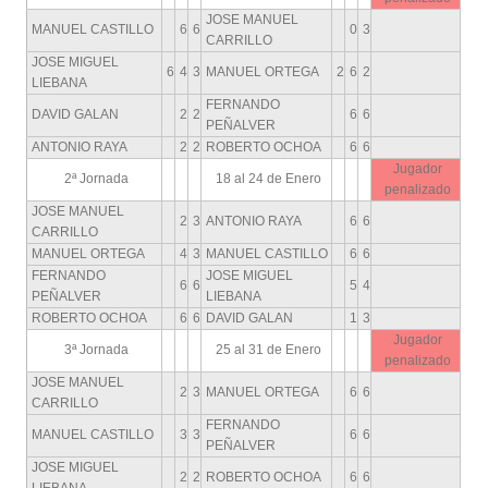
JOSE MANUEL
MANUEL CASTILLO
6
6
0
3
CARRILLO
JOSE MIGUEL
6
4
3
MANUEL ORTEGA
2
6
2
LIEBANA
FERNANDO
DAVID GALAN
2
2
6
6
PEÑALVER
ANTONIO RAYA
2
2
ROBERTO OCHOA
6
6
Jugador
2ª Jornada
18 al 24 de Enero
penalizado
JOSE MANUEL
2
3
ANTONIO RAYA
6
6
CARRILLO
MANUEL ORTEGA
4
3
MANUEL CASTILLO
6
6
FERNANDO
JOSE MIGUEL
6
6
5
4
PEÑALVER
LIEBANA
ROBERTO OCHOA
6
6
DAVID GALAN
1
3
Jugador
3ª Jornada
25 al 31 de Enero
penalizado
JOSE MANUEL
2
3
MANUEL ORTEGA
6
6
CARRILLO
FERNANDO
MANUEL CASTILLO
3
3
6
6
PEÑALVER
JOSE MIGUEL
2
2
ROBERTO OCHOA
6
6