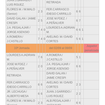
JUAN J.GARRIDO /
RETIRADA
LUIS RGUEZ.
FLORES M. / M.MALO
FER.CARRASCO
2
3
6
6
(Senior)
/DIEGO CARRILLO
DAVID GALAN / JAIME
JOSE M.FDEZ. /
2
5
6
7
CRESPI
A.PEÑALVER
J.A. PEGALAJAR /
LOURDES A./ADRIAN
7
4
0
6
6
1
JORGE ASENSIO
M.
A.ROMERA /
AVELINO. M / DAVID
7
4
0
5
6
1
J.CASTILLO
CORTES
Jugador
10ª Jornada
del 02/09 al 08/09
penalizado
LOURDES A./ADRIAN
A.ROMERA /
7
6
5
1
M.
J.CASTILLO
JOSE M.FDEZ. /
J.A. PEGALAJAR /
2
0
6
6
A.PEÑALVER
JORGE ASENSIO
DAVID GALAN /
RETIRADA
JAIME CRESPI
FER.CARRASCO
AVELINO. M / DAVID
6
6
2
3
/DIEGO CARRILLO
CORTES
JR. LECHUGA /
JUAN J.GARRIDO /
6
6
2
2
ALBERTO MESA
LUIS RGUEZ.
FLORES M. / M.MALO
ALB.PEGALAJAR /
2
3
6
6