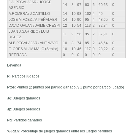
J.A. PEGALAJAR / JORGE
14
8
97
63
6
60,63
0
ASENSIO
A.ROMERA / J.CASTILLO
14
10
98
102
4
49
0
JOSE M.FDEZ. / A.PEÑALVER
14
10
90
95
4
48,65
0
DAVID GALAN / JAIME CRESPI
12
10
54
113
2
32,34
0
JUAN J.GARRIDO / LUIS
11
9
58
95
2
37,91
0
RGUEZ.
ALB.PEGALAJAR / ANT.NAVIO
10
8
74
85
2
46,54
0
FLORES M. / M.MALO (Senior)
10
10
46
117
0
28,22
0
RETIRADA
0
0
0
0
0
0
0
Leyenda:
Pj
: Partidos jugados
Ptos
: Puntos (2 puntos por partido ganado, y 1 punto por partido jugado)
Jg
: Juegos ganados
Jp
: Juegos perdidos
Pg
: Partidos ganados
%Jgan
: Porcentaje de juegos ganados entre los juegos perdidos