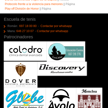
Protocolo frente a la violencia para menores
||
Página
Play off División de Honor
||
Página
Escuela de tenis
Román:
697 18 00 80
-
Contactar por whatsapp
Manu:
646 27 10 07
-
Contactar por whatsapp
Patrocinadores