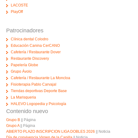
LACOSTE
PlayOff
Patrocinadores
Clínica dental Colodro
Educación Canina CerCANO
Cafetería / Restaurante Dover
Restaurante Discovery
Papelería Globe
Grupo Ávolo
Cafetería / Restaurante La Moncloa
Fisioterapia Pablo Carvajal
Tiendas deportivas Deporte Base
La Marisqueria
HALEVO Logopedia y Psicología
Contenido nuevo
Grupo B
||
Página
Grupo A
||
Página
ABIERTO PLAZO INSCRIPCION LIGA DOBLES 2026
||
Noticia
Día de convivencia Virgen de la Capilla
||
Noticia