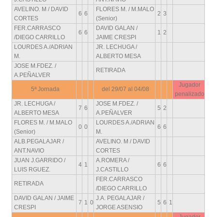
AVELINO. M / DAVID
FLORES M. / M.MALO
6
6
2
3
CORTES
(Senior)
FER.CARRASCO
DAVID GALAN /
6
6
1
2
/DIEGO CARRILLO
JAIME CRESPI
LOURDES A./ADRIAN
JR. LECHUGA /
M.
ALBERTO MESA
JOSE M.FDEZ. /
RETIRADA
A.PEÑALVER
Jugador
5ª Jornada
del 29/07 al 04/08
penalizado
JR. LECHUGA /
JOSE M.FDEZ. /
7
6
5
2
ALBERTO MESA
A.PEÑALVER
FLORES M. / M.MALO
LOURDES A./ADRIAN
0
0
6
6
(Senior)
M.
ALB.PEGALAJAR /
AVELINO. M / DAVID
ANT.NAVIO
CORTES
JUAN J.GARRIDO /
A.ROMERA /
4
1
6
6
LUIS RGUEZ.
J.CASTILLO
FER.CARRASCO
RETIRADA
/DIEGO CARRILLO
DAVID GALAN / JAIME
J.A. PEGALAJAR /
7
1
0
5
6
1
CRESPI
JORGE ASENSIO