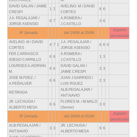
LUIS RGUEZ.
M.
DAVID GALAN / JAIME
AVELINO. M / DAVID
1
2
6
6
CRESPI
CORTES
J.A. PEGALAJAR /
A.ROMERA /
6
7
3
6
JORGE ASENSIO
J.CASTILLO
Jugador
8ª Jornada
del 19/08 al 25/08
penalizado
AVELINO. M / DAVID
J.A. PEGALAJAR /
4
7
1
6
6
0
CORTES
JORGE ASENSIO
FER.CARRASCO
A.ROMERA /
6
6
1
3
/DIEGO CARRILLO
J.CASTILLO
LOURDES A./ADRIAN
DAVID GALAN /
6
6
3
3
M.
JAIME CRESPI
JOSE M.FDEZ. /
JUAN J.GARRIDO /
6
6
2
3
A.PEÑALVER
LUIS RGUEZ.
ALB.PEGALAJAR /
RETIRADA
ANT.NAVIO
JR. LECHUGA /
FLORES M. / M.MALO
6
6
3
0
ALBERTO MESA
(Senior)
Jugador
9ª Jornada
del 26/08 al 01/09
penalizado
ALB.PEGALAJAR /
JR. LECHUGA /
3
3
6
6
ANT.NAVIO
ALBERTO MESA