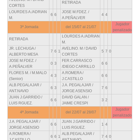
RETIRADA
CORTES
LOURDES A./ADRIAN
JOSE M.FDEZ. /
6
6
4
4
M.
A.PEÑALVER
Jugador
3ª Jornada
del 15/07 al 21/07
penalizado
LOURDES A./ADRIAN
RETIRADA
M.
JR. LECHUGA /
AVELINO. M / DAVID
7
6
1
5
7
0
ALBERTO MESA
CORTES
JOSE M.FDEZ. /
FER.CARRASCO
0
3
6
6
A.PEÑALVER
/DIEGO CARRILLO
FLORES M. / M.MALO
A.ROMERA /
4
3
6
6
(Senior)
J.CASTILLO
ALB.PEGALAJAR /
J.A. PEGALAJAR /
6
3
7
6
ANT.NAVIO
JORGE ASENSIO
JUAN J.GARRIDO /
DAVID GALAN /
6
6
3
2
LUIS RGUEZ.
JAIME CRESPI
Jugador
4ª Jornada
del 22/07 al 28/07
penalizado
J.A. PEGALAJAR /
JUAN J.GARRIDO /
6
6
1
4
JORGE ASENSIO
LUIS RGUEZ.
A.ROMERA /
ALB.PEGALAJAR /
6
6
1
7
4
0
J.CASTILLO
ANT.NAVIO