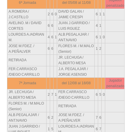
Jugador
6ª Jornada
del 05/08 al 11/08
penalizado
A.ROMERA /
DAVID GALAN /
2
6
0
6
1
1
J.CASTILLO
JAIME CRESPI
AVELINO. M / DAVID
JUAN J.GARRIDO /
6
6
4
1
CORTES
LUIS RGUEZ.
LOURDES A./ADRIAN
ALB.PEGALAJAR /
4
6
1
6
1
0
M.
ANT.NAVIO
JOSE M.FDEZ. /
FLORES M. / M.MALO
6
6
1
2
A.PEÑALVER
(Senior)
JR. LECHUGA /
RETIRADA
ALBERTO MESA
FER.CARRASCO
J.A. PEGALAJAR /
/DIEGO CARRILLO
JORGE ASENSIO
Jugador
7ª Jornada
del 12/08 al 18/08
penalizado
JR. LECHUGA /
FER.CARRASCO
2
7
1
6
5
0
ALBERTO MESA
/DIEGO CARRILLO
FLORES M. / M.MALO
RETIRADA
(Senior)
ALB.PEGALAJAR /
JOSE M.FDEZ. /
6
2
7
6
ANT.NAVIO
A.PEÑALVER
JUAN J.GARRIDO /
LOURDES A./ADRIAN
1
5
6
7