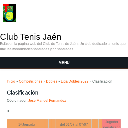
Pasar al contenido principal
Club Tenis Jaén
Estás en la página web del Club de Tenis de Jaén. Un club dedicado al tenis que
une las modalidades federadas y no federadas
MENU
Se encuentra usted aquí
Inicio
»
Competiciones
»
Dobles
»
Liga Dobles 2022
» Clasificación
Clasificación
Cóordinador:
Jose Manuel Fernandez
0
Jugador
1ª Jornada
del 01/07 al 07/07
penalizado