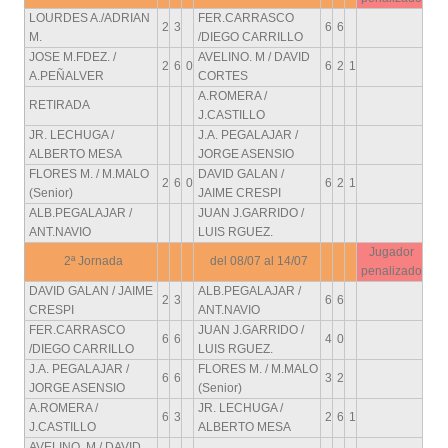
LOURDES A./ADRIAN
FER.CARRASCO
2
3
6
6
M.
/DIEGO CARRILLO
JOSE M.FDEZ. /
AVELINO. M / DAVID
2
6
0
6
2
1
A.PEÑALVER
CORTES
A.ROMERA /
RETIRADA
J.CASTILLO
JR. LECHUGA /
J.A. PEGALAJAR /
ALBERTO MESA
JORGE ASENSIO
FLORES M. / M.MALO
DAVID GALAN /
2
6
0
6
2
1
(Senior)
JAIME CRESPI
ALB.PEGALAJAR /
JUAN J.GARRIDO /
ANT.NAVIO
LUIS RGUEZ.
Jugador
2ª Jornada
del 08/07 al 14/07
penalizado
DAVID GALAN / JAIME
ALB.PEGALAJAR /
2
3
6
6
CRESPI
ANT.NAVIO
FER.CARRASCO
JUAN J.GARRIDO /
6
6
4
0
/DIEGO CARRILLO
LUIS RGUEZ.
J.A. PEGALAJAR /
FLORES M. / M.MALO
6
6
3
2
JORGE ASENSIO
(Senior)
A.ROMERA /
JR. LECHUGA /
6
3
2
6
1
J.CASTILLO
ALBERTO MESA
AVELINO. M / DAVID