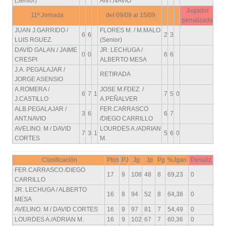
(Senior)
ANT.NAVIO
Jugador
11ª Jornada
del 09/09 al 15/09
penalizado
JUAN J.GARRIDO /
FLORES M. / M.MALO
6
6
2
3
LUIS RGUEZ.
(Senior)
DAVID GALAN / JAIME
JR. LECHUGA /
0
0
6
6
CRESPI
ALBERTO MESA
J.A. PEGALAJAR /
RETIRADA
JORGE ASENSIO
A.ROMERA /
JOSE M.FDEZ. /
6
7
1
7
5
0
J.CASTILLO
A.PEÑALVER
ALB.PEGALAJAR /
FER.CARRASCO
3
6
6
7
ANT.NAVIO
/DIEGO CARRILLO
AVELINO. M / DAVID
LOURDES A./ADRIAN
7
3
1
5
6
0
CORTES
M.
Clasificación
Ptos
PJ
Jg
Jp
Pg
%Jgan.
Penaliz.
FER.CARRASCO /DIEGO
17
9
108
48
8
69,23
0
CARRILLO
JR. LECHUGA / ALBERTO
16
8
94
52
8
64,38
0
MESA
AVELINO. M / DAVID CORTES
16
9
97
81
7
54,49
0
LOURDES A./ADRIAN M.
16
9
102
67
7
60,36
0