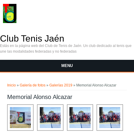
Pasar al contenido principal
Club Tenis Jaén
Estás en la página web del Club de Tenis de Jaén. Un club dedicado al tenis que
une las modalidades federadas y no federadas
MENU
Se encuentra usted aquí
Inicio
»
Galería de fotos
»
Galerías 2019
» Memorial Alonso Alcazar
Memorial Alonso Alcazar