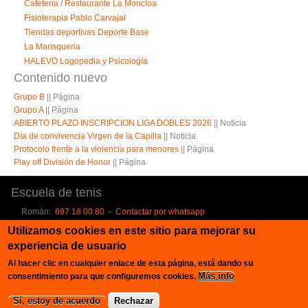
Cafetería / Restaurante La Moncloa
Fisioterapia Pablo Carvajal
Tiendas deportivas Deporte Base
La Marisqueria
HALEVO Logopedia y Psicología
Contenido nuevo
Grupo B
||
Página
Grupo A
||
Página
ABIERTO PLAZO INSCRIPCION LIGA DOBLES 2026
||
Noticia
Día de convivencia Virgen de la Capilla
||
Noticia
Protocolo frente a la violencia para menores
||
Página
Play off División de Honor
||
Página
Escuela de tenis
Román:
697 18 00 80
-
Contactar por whatsapp
Manu:
646 27 10 07
-
Contactar por whatsapp
Utilizamos cookies en este sitio para mejorar su
Patrocinadores
experiencia de usuario
Al hacer clic en cualquier enlace de esta página, está dando su
Más info
consentimiento para que configuremos cookies.
Copyright © 2026, Club Tenis Jaén
Diseñado por
Zymphonies
Sí, estoy de acuerdo
Rechazar