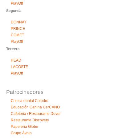
PlayOff
Segunda
DONNAY
PRINCE
COMET
PlayOff
Tercera
HEAD
LACOSTE
PlayOff
Patrocinadores
Clínica dental Colodro
Educación Canina CerCANO
Cafetería / Restaurante Dover
Restaurante Discovery
Papelería Globe
Grupo Ávolo