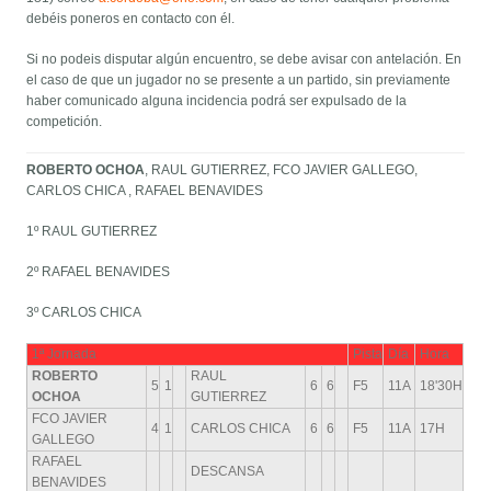
debéis poneros en contacto con él.
Si no podeis disputar algún encuentro, se debe avisar con antelación. En
el caso de que un jugador no se presente a un partido, sin previamente
haber comunicado alguna incidencia podrá ser expulsado de la
competición.
ROBERTO OCHOA
, RAUL GUTIERREZ, FCO JAVIER GALLEGO,
CARLOS CHICA , RAFAEL BENAVIDES
1º RAUL GUTIERREZ
2º RAFAEL BENAVIDES
3º CARLOS CHICA
1ª Jornada
Pista
Día
Hora
ROBERTO
RAUL
5
1
6
6
F5
11A
18'30H
OCHOA
GUTIERREZ
FCO JAVIER
4
1
CARLOS CHICA
6
6
F5
11A
17H
GALLEGO
RAFAEL
DESCANSA
BENAVIDES