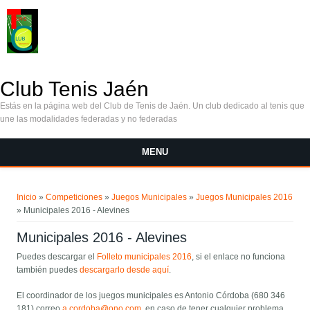
Pasar al contenido principal
Club Tenis Jaén
Estás en la página web del Club de Tenis de Jaén. Un club dedicado al tenis que
une las modalidades federadas y no federadas
MENU
Se encuentra usted aquí
Inicio
»
Competiciones
»
Juegos Municipales
»
Juegos Municipales 2016
» Municipales 2016 - Alevines
Municipales 2016 - Alevines
Puedes descargar el
Folleto municipales 2016
, si el enlace no funciona
también puedes
descargarlo desde aquí
.
El coordinador de los juegos municipales es Antonio Córdoba (680 346
181) correo
a.cordoba@ono.com
, en caso de tener cualquier problema