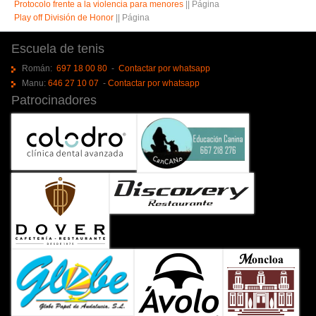
Protocolo frente a la violencia para menores
||
Página
Play off División de Honor
||
Página
Escuela de tenis
Román:
697 18 00 80
-
Contactar por whatsapp
Manu:
646 27 10 07
-
Contactar por whatsapp
Patrocinadores