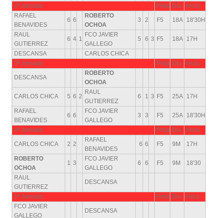
2ª Jornada
Pista
Día
Hora
RAFAEL
ROBERTO
6
6
3
2
F5
18A
18'30H
BENAVIDES
OCHOA
RAUL
FCO JAVIER
6
4
1
5
6
3
F5
18A
17H
GUTIERREZ
GALLEGO
DESCANSA
CARLOS CHICA
3ª Jornada
Pista
Día
Hora
ROBERTO
DESCANSA
OCHOA
RAUL
CARLOS CHICA
5
6
2
6
1
3
F5
25A
17H
GUTIERREZ
RAFAEL
FCO JAVIER
6
6
3
3
F5
25A
18'30H
BENAVIDES
GALLEGO
4ª Jornada
Pista
Día
Hora
RAFAEL
CARLOS CHICA
2
2
6
6
F5
9M
17H
BENAVIDES
ROBERTO
FCO JAVIER
1
3
6
6
F5
9M
18'30
OCHOA
GALLEGO
RAUL
DESCANSA
GUTIERREZ
5ª Jornada
Pista
Día
Hora
FCO JAVIER
DESCANSA
GALLEGO