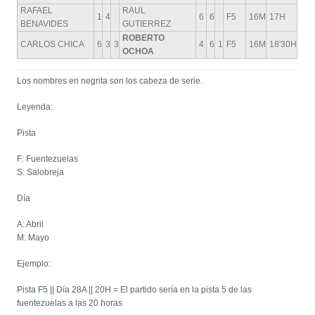
RAFAEL
RAUL
1
4
6
6
F5
16M
17H
BENAVIDES
GUTIERREZ
ROBERTO
CARLOS CHICA
6
3
3
4
6
1
F5
16M
18'30H
OCHOA
Los nombres en negrita son los cabeza de serie.
Leyenda:
Pista
F: Fuentezuelas
S: Salobreja
Día
A: Abril
M: Mayo
Ejemplo:
Pista F5 || Día 28A || 20H = El partido sería en la pista 5 de las
fuentezuelas a las 20 horas