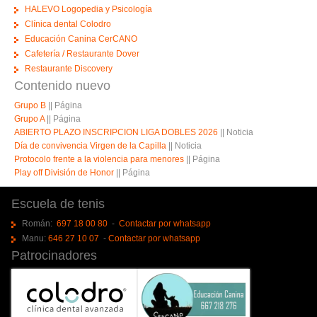
HALEVO Logopedia y Psicología
Clínica dental Colodro
Educación Canina CerCANO
Cafetería / Restaurante Dover
Restaurante Discovery
Contenido nuevo
Grupo B
||
Página
Grupo A
||
Página
ABIERTO PLAZO INSCRIPCION LIGA DOBLES 2026
||
Noticia
Día de convivencia Virgen de la Capilla
||
Noticia
Protocolo frente a la violencia para menores
||
Página
Play off División de Honor
||
Página
Escuela de tenis
Román:
697 18 00 80
-
Contactar por whatsapp
Manu:
646 27 10 07
-
Contactar por whatsapp
Patrocinadores