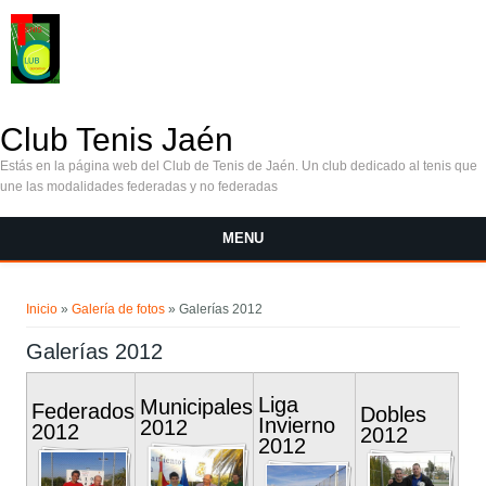
Pasar al contenido principal
Club Tenis Jaén
Estás en la página web del Club de Tenis de Jaén. Un club dedicado al tenis que
une las modalidades federadas y no federadas
MENU
Se encuentra usted aquí
Inicio
»
Galería de fotos
» Galerías 2012
Galerías 2012
Liga
Municipales
Federados
Dobles
Invierno
2012
2012
2012
2012