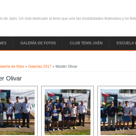
is de Jaén. Un club dedicado al tenis que une las modalidades federadas y no fe
NES
GALERÍA DE FOTOS
CLUB TENIS JAÉN
ESCUELA 
uentra usted aquí
alería de fotos
»
Galerías 2017
» Master Olivar
r Olivar