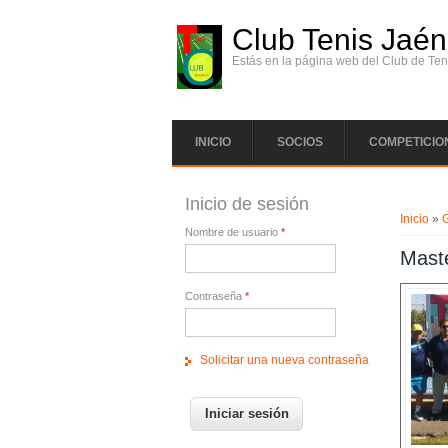
Pasar al contenido principal
Club Tenis Jaén
Estás en la página web del Club de Ten
INICIO
SOCIOS
COMPETICIO
Se enc
Inicio de sesión
Inicio
»
G
Nombre de usuario
*
Maste
Contraseña
*
Solicitar una nueva contraseña