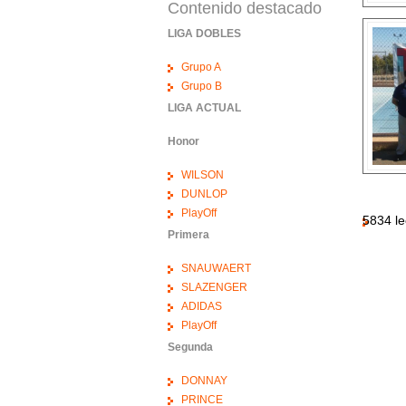
Contenido destacado
LIGA DOBLES
Grupo A
Grupo B
LIGA ACTUAL
Honor
WILSON
DUNLOP
PlayOff
5834 le
Primera
SNAUWAERT
SLAZENGER
ADIDAS
PlayOff
Segunda
DONNAY
PRINCE