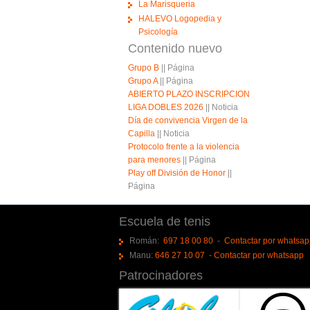
La Marisqueria
HALEVO Logopedia y
Psicología
Contenido nuevo
Grupo B
||
Página
Grupo A
||
Página
ABIERTO PLAZO INSCRIPCION
LIGA DOBLES 2026
||
Noticia
Día de convivencia Virgen de la
Capilla
||
Noticia
Protocolo frente a la violencia
para menores
||
Página
Play off División de Honor
||
Página
Escuela de tenis
Román:
697 18 00 80
-
Contactar por whatsa
Manu:
646 27 10 07
-
Contactar por whatsapp
Patrocinadores