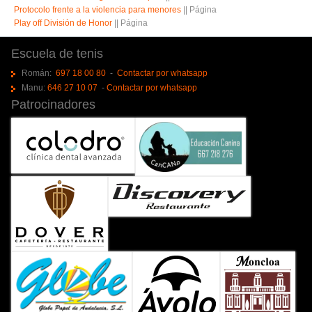
Protocolo frente a la violencia para menores
||
Página
Play off División de Honor
||
Página
Escuela de tenis
Román:
697 18 00 80
-
Contactar por whatsapp
Manu:
646 27 10 07
-
Contactar por whatsapp
Patrocinadores