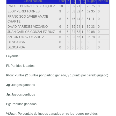
Clasificacion
Ptos
PJ
Jg
Jp
Pg
%Jgan
Penaliz.
RAFAEL BENAVIDES BLAZQUEZ
10
5
59
21
5
73,75
0
ELOY PERIS TORRES
9
5
53
32
4
62,35
0
FRANCISCO JAVIER AMATE
8
5
46
44
3
51,11
0
CHARTE
DAVID PAREDES VIZCAINO
6
5
35
54
1
39,33
0
JUAN CARLOS GONZALEZ RUIZ
6
5
34
53
1
39,08
0
ANTONIO NAVIO GARCIA
6
5
32
55
1
36,78
0
DESCANSA
0
0
0
0
0
0
0
DESCANSA
0
0
0
0
0
0
0
Leyenda:
Pj
: Partidos jugados
Ptos
: Puntos (2 puntos por partido ganado, y 1 punto por partido jugado)
Jg
: Juegos ganados
Jp
: Juegos perdidos
Pg
: Partidos ganados
%Jgan
: Porcentaje de juegos ganados entre los juegos perdidos