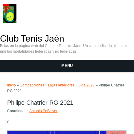
Pasar al contenido principal
Club Tenis Jaén
Estás en la página web del Club de Tenis de Jaén. Un club dedicado al tenis que
une las modalidades federadas y no federadas
MENU
Se encuentra usted aquí
Inicio
»
Competiciones
»
Ligas Anteriores
»
Liga 2021
» Philipe Chatrier
RG 2021
Philipe Chatrier RG 2021
Cóordinador:
Antonio Peñalver
0
Jugador