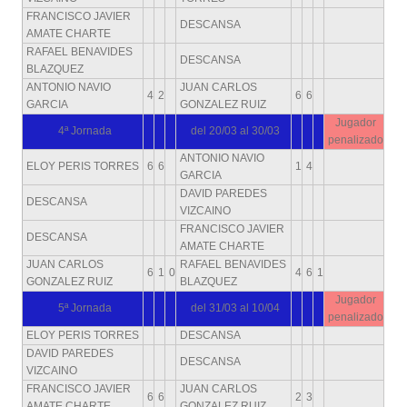
FRANCISCO JAVIER
DESCANSA
AMATE CHARTE
RAFAEL BENAVIDES
DESCANSA
BLAZQUEZ
ANTONIO NAVIO
JUAN CARLOS
4
2
6
6
GARCIA
GONZALEZ RUIZ
Jugador
4ª Jornada
del 20/03 al 30/03
penalizado
ANTONIO NAVIO
ELOY PERIS TORRES
6
6
1
4
GARCIA
DAVID PAREDES
DESCANSA
VIZCAINO
FRANCISCO JAVIER
DESCANSA
AMATE CHARTE
JUAN CARLOS
RAFAEL BENAVIDES
6
1
0
4
6
1
GONZALEZ RUIZ
BLAZQUEZ
Jugador
5ª Jornada
del 31/03 al 10/04
penalizado
ELOY PERIS TORRES
DESCANSA
DAVID PAREDES
DESCANSA
VIZCAINO
FRANCISCO JAVIER
JUAN CARLOS
6
6
2
3
AMATE CHARTE
GONZALEZ RUIZ