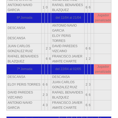
ANTONIO NAVIO
RAFAEL BENAVIDES
1
0
6
6
GARCIA
BLAZQUEZ
Jugador
6ª Jornada
del 11/04 al 21/04
penalizado
ANTONIO NAVIO
DESCANSA
GARCIA
ELOY PERIS
DESCANSA
TORRES
JUAN CARLOS
DAVID PAREDES
2
3
6
6
GONZALEZ RUIZ
VIZCAINO
RAFAEL BENAVIDES
FRANCISCO JAVIER
6
6
1
2
BLAZQUEZ
AMATE CHARTE
Jugador
7ª Jornada
del 22/04 al 02/05
penalizado
DESCANSA
DESCANSA
JUAN CARLOS
ELOY PERIS TORRES
6
6
2
3
GONZALEZ RUIZ
DAVID PAREDES
RAFAEL BENAVIDES
2
3
6
6
VIZCAINO
BLAZQUEZ
ANTONIO NAVIO
FRANCISCO JAVIER
4
3
6
6
GARCIA
AMATE CHARTE