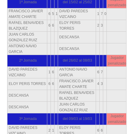
1ª Jornada
del 15/02 al 25/02
penalizado
FRANCISCO JAVIER
DAVID PAREDES
6
5
1
1
7
0
AMATE CHARTE
VIZCAINO
RAFAEL BENAVIDES
ELOY PERIS
6
6
2
3
BLAZQUEZ
TORRES
JUAN CARLOS
DESCANSA
GONZALEZ RUIZ
ANTONIO NAVIO
DESCANSA
GARCIA
Jugador
2ª Jornada
del 26/02 al 08/03
penalizado
DAVID PAREDES
ANTONIO NAVIO
1
6
6
7
VIZCAINO
GARCIA
FRANCISCO JAVIER
ELOY PERIS TORRES
6
6
4
3
AMATE CHARTE
RAFAEL BENAVIDES
DESCANSA
BLAZQUEZ
JUAN CARLOS
DESCANSA
GONZALEZ RUIZ
Jugador
3ª Jornada
del 09/03 al 19/03
penalizado
DAVID PAREDES
ELOY PERIS
2
1
6
6
VIZCAINO
TORRES