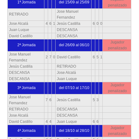
1ª Jornada
del 15/09 al 25/09
penalizado
Jose Manuel
RETIRADO
Fernandez
Jose Alcalá
4
6
1
Jesús Castilla
6
0
0
Juan Luque
DESCANSA
David Castillo
DESCANSA
Jugador
2ª Jornada
del 26/09 al 06/10
penalizado
Jose Manuel
2
7
0
David Castillo
6
5
1
Fernandez
Jesús Castilla
RETIRADO
DESCANSA
Jose Alcalá
DESCANSA
Juan Luque
Jugador
3ª Jornada
del 07/10 al 17/10
penalizado
Jose Manuel
7
6
Jesús Castilla
5
3
Fernandez
RETIRADO
DESCANSA
Jose Alcalá
DESCANSA
David Castillo
4
4
Juan Luque
6
6
Jugador
4ª Jornada
del 18/10 al 28/10
penalizado