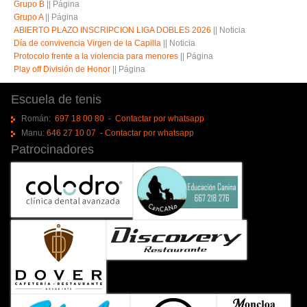
Grupo B
||
Página
Grupo A
||
Página
ABIERTO PLAZO INSCRIPCION LIGA DOBLES 2026
||
Noticia
Día de convivencia Virgen de la Capilla
||
Noticia
Protocolo frente a la violencia para menores
||
Página
Play off División de Honor
||
Página
Escuela de tenis
Román:
697 18 00 80
-
Contactar por whatsapp
Manu:
646 27 10 07
-
Contactar por whatsapp
Patrocinadores