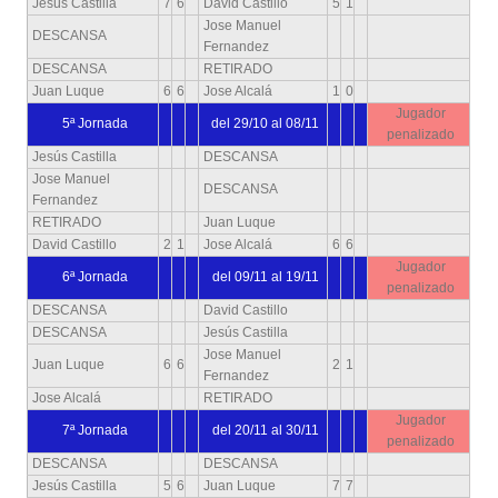
Jesús Castilla
7
6
David Castillo
5
1
Jose Manuel
DESCANSA
Fernandez
DESCANSA
RETIRADO
Juan Luque
6
6
Jose Alcalá
1
0
Jugador
5ª Jornada
del 29/10 al 08/11
penalizado
Jesús Castilla
DESCANSA
Jose Manuel
DESCANSA
Fernandez
RETIRADO
Juan Luque
David Castillo
2
1
Jose Alcalá
6
6
Jugador
6ª Jornada
del 09/11 al 19/11
penalizado
DESCANSA
David Castillo
DESCANSA
Jesús Castilla
Jose Manuel
Juan Luque
6
6
2
1
Fernandez
Jose Alcalá
RETIRADO
Jugador
7ª Jornada
del 20/11 al 30/11
penalizado
DESCANSA
DESCANSA
Jesús Castilla
5
6
Juan Luque
7
7