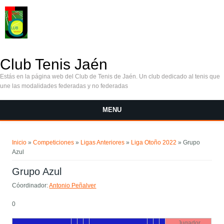
Pasar al contenido principal
Club Tenis Jaén
Estás en la página web del Club de Tenis de Jaén. Un club dedicado al tenis que
une las modalidades federadas y no federadas
MENU
Se encuentra usted aquí
Inicio
»
Competiciones
»
Ligas Anteriores
»
Liga Otoño 2022
» Grupo
Azul
Grupo Azul
Cóordinador:
Antonio Peñalver
0
Jugador