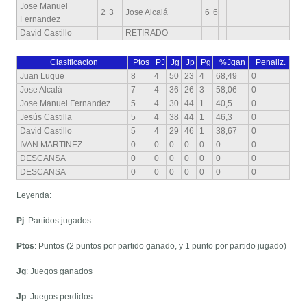
Jose Manuel
2
3
Jose Alcalá
6
6
Fernandez
David Castillo
RETIRADO
Clasificacion
Ptos
PJ
Jg
Jp
Pg
%Jgan
Penaliz.
Juan Luque
8
4
50
23
4
68,49
0
Jose Alcalá
7
4
36
26
3
58,06
0
Jose Manuel Fernandez
5
4
30
44
1
40,5
0
Jesús Castilla
5
4
38
44
1
46,3
0
David Castillo
5
4
29
46
1
38,67
0
IVAN MARTINEZ
0
0
0
0
0
0
0
DESCANSA
0
0
0
0
0
0
0
DESCANSA
0
0
0
0
0
0
0
Leyenda:
Pj
: Partidos jugados
Ptos
: Puntos (2 puntos por partido ganado, y 1 punto por partido jugado)
Jg
: Juegos ganados
Jp
: Juegos perdidos